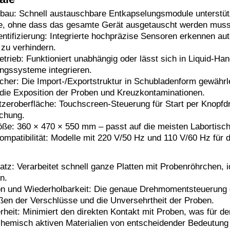
bau: Schnell austauschbare Entkapselungsmodule unterstüt
te, ohne dass das gesamte Gerät ausgetauscht werden muss
Identifizierung: Integrierte hochpräzise Sensoren erkennen 
zu verhindern.
trieb: Funktioniert unabhängig oder lässt sich in Liquid-Ha
ngssysteme integrieren.
cher: Die Import-/Exportstruktur in Schubladenform gewährl
 die Exposition der Proben und Kreuzkontaminationen.
utzeroberfläche: Touchscreen-Steuerung für Start per Knopfd
chung.
e: 360 × 470 × 550 mm – passt auf die meisten Labortisc
ompatibilität: Modelle mit 220 V/50 Hz und 110 V/60 Hz für d
tz: Verarbeitet schnell ganze Platten mit Probenröhrchen, id
n.
n und Wiederholbarkeit: Die genaue Drehmomentsteuerung g
ßen der Verschlüsse und die Unversehrtheit der Proben.
rheit: Minimiert den direkten Kontakt mit Proben, was für d
chemisch aktiven Materialien von entscheidender Bedeutung 