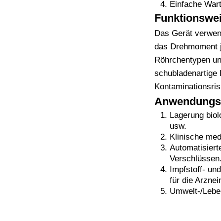
Einfache Wart
Funktionswe
Das Gerät verwen
das Drehmoment je
Röhrchentypen und
schubladenartige 
Kontaminationsris
Anwendungs
Lagerung biol
usw.
Klinische med
Automatisiert
Verschlüssen
Impfstoff- u
für die Arznei
Umwelt-/Leben