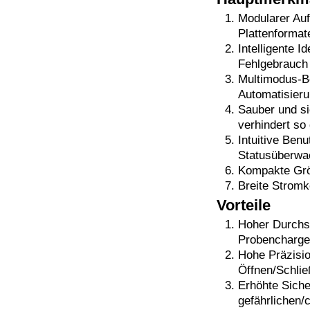
Modularer Auf
Plattenforma
Intelligente 
Fehlgebrauch 
Multimodus-Be
Automatisieru
Sauber und si
verhindert so
Intuitive Ben
Statusüberwa
Kompakte Größ
Breite Stromk
Vorteile
Hoher Durchsa
Probencharge
Hohe Präzisio
Öffnen/Schlie
Erhöhte Siche
gefährlichen/