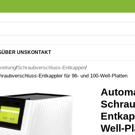
G
ÜBER UNS
KONTAKT
reitung
Schraubverschluss-Entkapper
raubverschluss-Entkappler für 96- und 100-Well-Platten
Automa
Schrau
Entkapp
Well-Pl