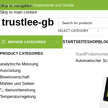
Komplettservice für Instrumente und Geräte
Skip to navigation
Skip to main content
SELECT CATEGORY
STARTSEITE
SHOP
BLO
BROWSE CATEGORIES
PRODUCT CATEGORIES
Start
Probenvorbe
Automatischer Sch
analytische Messung
Ausrüstung
Biowissenschaft
Mahlen und Sieben
Probenvorbereitung
Temperaturregelung